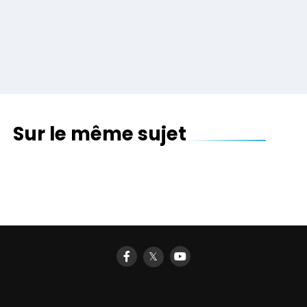
Sur le même sujet
Un stylet iPad ? Un marqueur plutôt !
L’iPad, le vélo et la sono !
Une protection iPad pour les gourmands !
𝕏