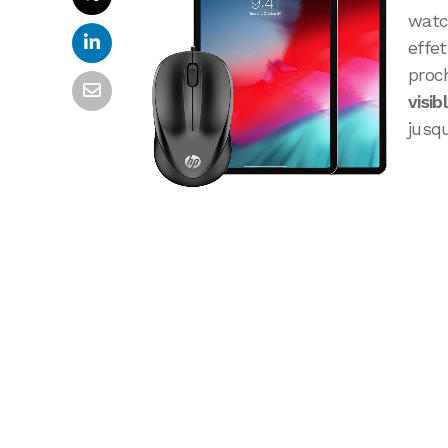
watch
effe
proc
visib
jusq