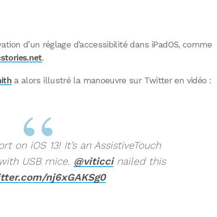
ivation d’un réglage d’accessibilité dans iPadOS, comme
stories.net
.
ith
a alors illustré la manoeuvre sur Twitter en vidéo :
t on iOS 13! It’s an AssistiveTouch
 with USB mice.
@viticci
nailed this
itter.com/nj6xGAKSg0