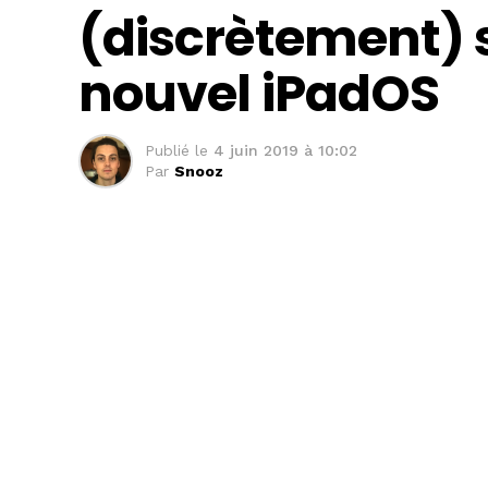
(discrètement) 
nouvel iPadOS
Publié le
4 juin 2019 à 10:02
Par
Snooz