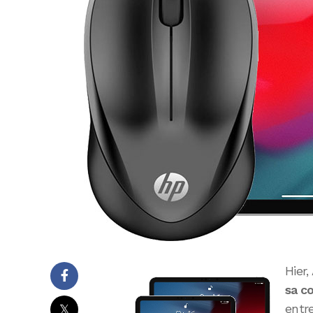
Hier
sa c
𝕏
entr