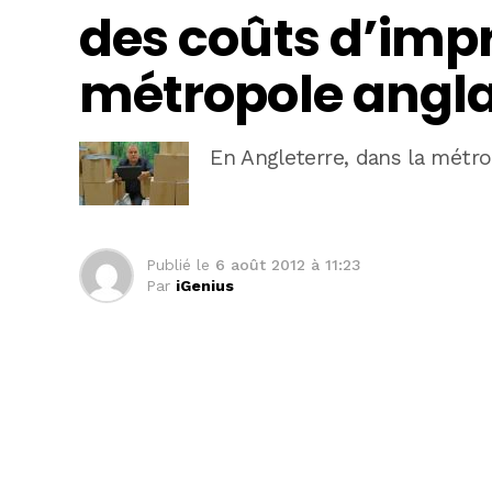
des coûts d’imp
métropole angla
En Angleterre, dans la métr
Publié le
6 août 2012 à 11:23
Par
iGenius