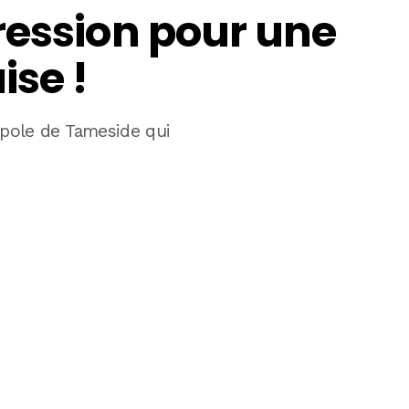
ression pour une
ise !
opole de Tameside qui