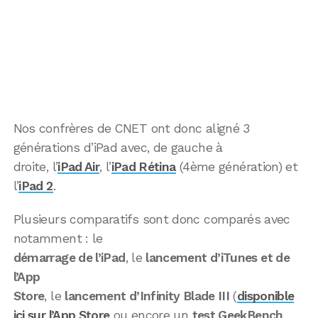
Nos confrères de CNET ont donc aligné 3
générations d’iPad avec, de gauche à
droite, l’
iPad Air
, l’
iPad Rétina
(4ème génération) et
l’
iPad 2
.
Plusieurs comparatifs sont donc comparés avec
notamment : le
démarrage de l’iPad
, le
lancement d’iTunes et de
l’App
Store
, le
lancement d’Infinity Blade III
(
disponible
ici sur l’App Store
ou encore un
test GeekBench