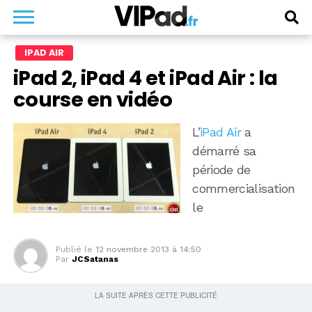
IPAD AIR
iPad 2, iPad 4 et iPad Air : la
course en vidéo
L’
iPad Air
a
démarré sa
période de
commercialisation
le
Publié le
12 novembre 2013 à 14:50
Par
JCSatanas