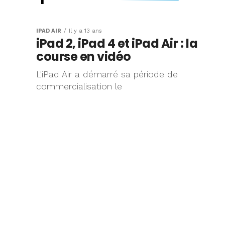
Le match : temp
démarrage de to
IPAD AIR
Il y a 13 ans
iPad 2, iPad 4 et iPad Air : la
gamme iPad co
course en vidéo
vidéo
L'iPad Air a démarré sa période de
commercialisation le
Si l'iPad Mini avait déjà été