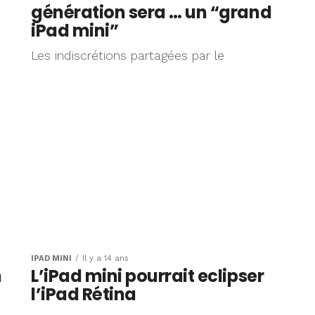
génération sera … un “grand
iPad mini”
Les indiscrétions partagées par le
IPAD MINI
Il y a 14 ans
n
L’iPad mini pourrait eclipser
l’iPad Rétina