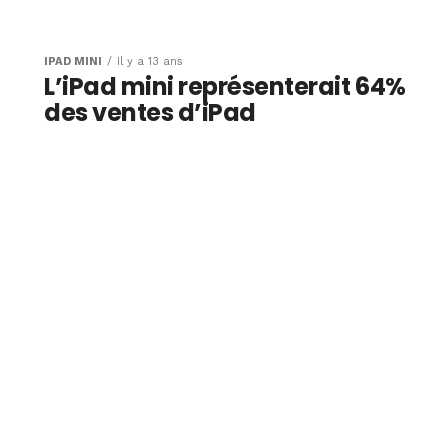
s de
ute la
IPAD MINI
Il y a 13 ans
L’iPad mini représenterait 64%
mparée en
des ventes d’iPad