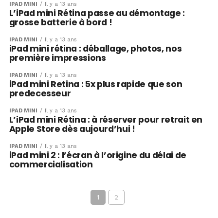
IPAD MINI
Il y a 13 ans
L’iPad mini Rétina passe au démontage :
grosse batterie à bord !
IPAD MINI
Il y a 13 ans
iPad mini rétina : déballage, photos, nos
première impressions
IPAD MINI
Il y a 13 ans
iPad mini Retina : 5x plus rapide que son
predecesseur
IPAD MINI
Il y a 13 ans
L’iPad mini Rétina : à réserver pour retrait en
Apple Store dès aujourd’hui !
IPAD MINI
Il y a 13 ans
iPad mini 2 : l’écran à l’origine du délai de
commercialisation
1
2