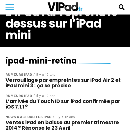
L’iPad Air reprend le
dessus sur l’iPad
mini
ipad-mini-retina
RUMEURS IPAD
Il y a 12 ans
Verrouillage par empreintes sur iPad Air 2 et
iPad mini 3 : ça se précise
RUMEURS IPAD
Il y a 12 ans
L’arrivée du Touch ID sur iPad confirmée par
iOS 7.1.1 ?
NEWS & ACTUALITÉS IPAD
Il y a 12 ans
Ventes iPad en baisse au premier trimestre
2014 ? Réponse le 23 Avril