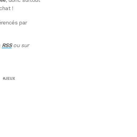
tée
, donc surtout
chat !
érencés par
a
RSS
ou sur
JEUX