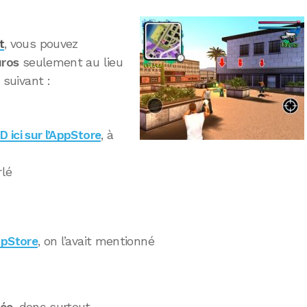
t
, vous pouvez
uros
seulement au lieu
 suivant :
ici sur l’AppStore
, à
rlé
ppStore
, on l’avait mentionné