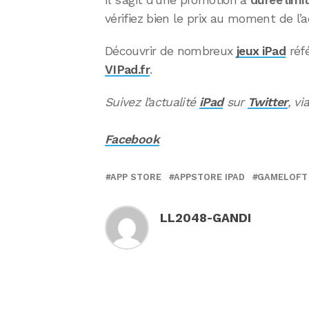
Il s’agit d’une promotion à
durée limi
vérifiez bien le prix au moment de l’a
Découvrir de nombreux
jeux iPad
réf
VIPad.fr
.
Suivez l’actualité
iPad
sur
Twitter
, vi
Facebook
APP STORE
APPSTORE IPAD
GAMELOFT
LL2048-GANDI