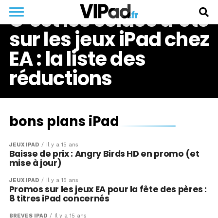
C’est les soldes d’été
sur les jeux iPad chez
EA : la liste des
réductions
bons plans iPad
JEUX IPAD
Il y a 15 ans
Baisse de prix : Angry Birds HD en promo (et
mise à jour)
JEUX IPAD
Il y a 15 ans
Promos sur les jeux EA pour la fête des pères :
8 titres iPad concernés
BRÈVES IPAD
Il y a 15 ans