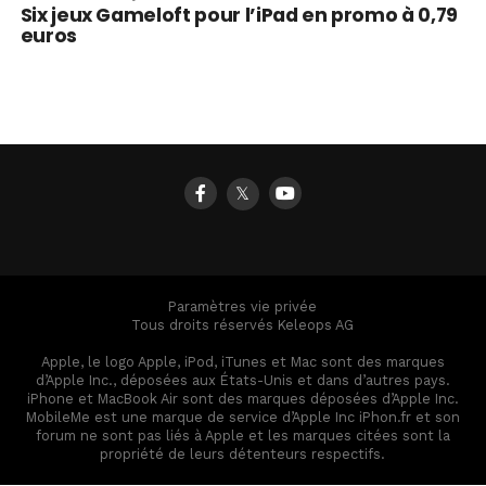
Six jeux Gameloft pour l’iPad en promo à 0,79
euros
𝕏
Paramètres vie privée
Tous droits réservés Keleops AG
Apple, le logo Apple, iPod, iTunes et Mac sont des marques
d’Apple Inc., déposées aux États-Unis et dans d’autres pays.
iPhone et MacBook Air sont des marques déposées d’Apple Inc.
MobileMe est une marque de service d’Apple Inc iPhon.fr et son
forum ne sont pas liés à Apple et les marques citées sont la
propriété de leurs détenteurs respectifs.