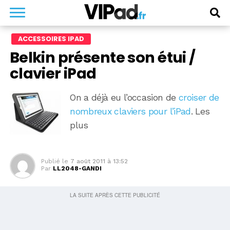
ACCESSOIRES IPAD
Belkin présente son étui /
clavier iPad
On a déjà eu l’occasion de
croiser de
nombreux claviers pour l’iPad
. Les
plus
Publié le
7 août 2011 à 13:52
Par
LL2048-GANDI