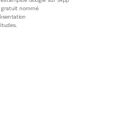
estampillé Google sur l’App
r gratuit nommé
ésentation
itudes.