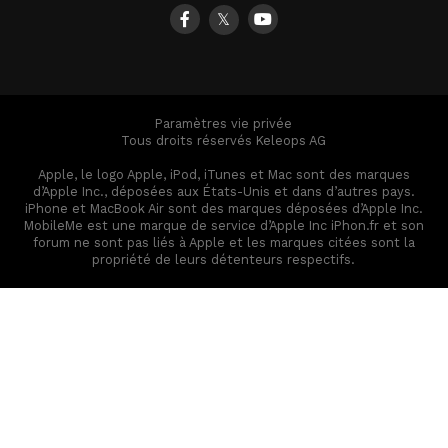
𝕏
Paramètres vie privée
Tous droits réservés Keleops AG
Apple, le logo Apple, iPod, iTunes et Mac sont des marques
d’Apple Inc., déposées aux États-Unis et dans d’autres pays.
iPhone et MacBook Air sont des marques déposées d’Apple Inc.
MobileMe est une marque de service d’Apple Inc iPhon.fr et son
forum ne sont pas liés à Apple et les marques citées sont la
propriété de leurs détenteurs respectifs.