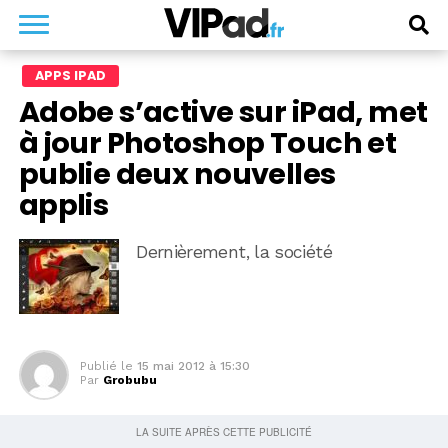
APPS IPAD
Adobe s’active sur iPad, met
à jour Photoshop Touch et
publie deux nouvelles
applis
Dernièrement, la société
Publié le
15 mai 2012 à 15:30
Par
Grobubu