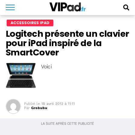
ACCESSOIRES IPAD
Logitech présente un clavier
pour iPad inspiré de la
SmartCover
Voici
Publié le
18 avril 2012 à 11:11
Par
Grobubu