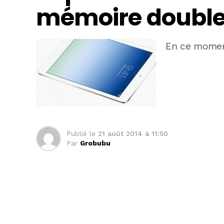
mémoire double
En ce momen
Publié le
21 août 2014 à 11:50
Par
Grobubu