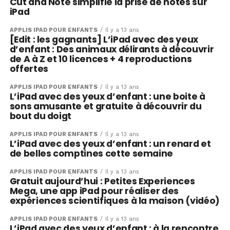
Cut and Note simplifie la prise de notes sur
iPad
APPLIS IPAD POUR ENFANTS
Il y a 13 ans
[Edit : les gagnants] L’iPad avec des yeux
d’enfant : Des animaux délirants à découvrir
de A à Z et 10 licences + 4 reproductions
offertes
APPLIS IPAD POUR ENFANTS
Il y a 13 ans
L’iPad avec des yeux d’enfant : une boite à
sons amusante et gratuite à découvrir du
bout du doigt
APPLIS IPAD POUR ENFANTS
Il y a 13 ans
L’iPad avec des yeux d’enfant : un renard et
de belles comptines cette semaine
APPLIS IPAD POUR ENFANTS
Il y a 13 ans
Gratuit aujourd’hui : Petites Experiences
Mega, une app iPad pour réaliser des
expériences scientifiques à la maison (vidéo)
APPLIS IPAD POUR ENFANTS
Il y a 13 ans
L’iPad avec des yeux d’enfant : à la rencontre