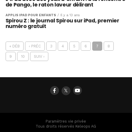
de Pango, le raton laveur délirant
APPLIS IPAD POUR ENFANTS
Il y a 13 ans
Spirou Z : le journal Spirou sur iPad, premier
numéro gratuit
« DÉB
‹ PRÉC
3
4
5
6
7
8
9
10
SUIV ›
𝕏
Paramètres vie privée
Tous droits réservés Keleops AG