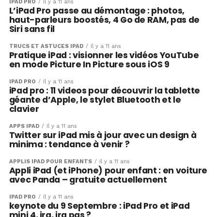
IPAD PRO
Il y a 11 ans
L’iPad Pro passe au démontage : photos,
haut-parleurs boostés, 4 Go de RAM, pas de
Siri sans fil
TRUCS ET ASTUCES IPAD
Il y a 11 ans
Pratique iPad : visionner les vidéos YouTube
en mode Picture In Picture sous iOS 9
IPAD PRO
Il y a 11 ans
iPad pro : 11 videos pour découvrir la tablette
géante d’Apple, le stylet Bluetooth et le
clavier
APPS IPAD
Il y a 11 ans
Twitter sur iPad mis à jour avec un design à
minima : tendance à venir ?
APPLIS IPAD POUR ENFANTS
Il y a 11 ans
Appli iPad (et iPhone) pour enfant : en voiture
avec Panda – gratuite actuellement
IPAD PRO
Il y a 11 ans
keynote du 9 Septembre : iPad Pro et iPad
mini 4, ira, ira pas ?