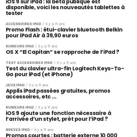
iOS 9 sur iPad : la beta publique est
disponible, voici les nouveautés tablettes à
tester
ACCESSOIRES IPAD
Il y a 11 ans
Promo Flash : étui-clavier bluetooth Belkin
pour iPad Air à 39,90 euros
RUMEURS IPAD
Il y a 11 ans
OS X “El Capitan” se rapproche de l’iPad ?
TEST ACCESSOIRES IPAD
Il y a 11 ans
Test du clavier ultra-fin Logitech Keys-To-
Go pour iPad (et iPhone)
JEUX IPAD
Il y a 11 ans
Applis iPad passées gratuites, promos
accessoires, etc …
RUMEURS IPAD
Il y a 11 ans
iOS 9 ajoute une fonction nécessaire à
l’arrivée d’un stylet, prêt pour l’iPad ?
BRÈVES IPAD
Il y a 11 ans
Promos courtes : batterie externe 10 000