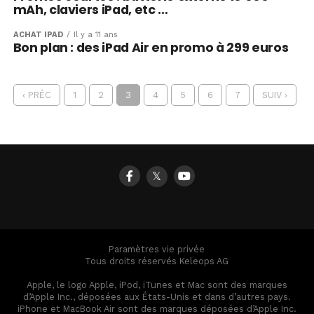
mAh, claviers iPad, etc …
ACHAT IPAD
Il y a 11 ans
Bon plan : des iPad Air en promo à 299 euros
‹ PRÉC
1
2
3
4
5
6
7
SUIV ›
𝕏
Paramètres vie privée
Tous droits réservés Keleops AG
Apple, le logo Apple, iPod, iTunes et Mac sont des marques
d’Apple Inc., déposées aux États-Unis et dans d’autres pays.
iPhone et MacBook Air sont des marques déposées d’Apple Inc.