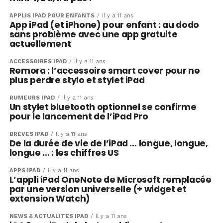
APPLIS IPAD POUR ENFANTS
Il y a 11 ans
App iPad (et iPhone) pour enfant : au dodo
sans problème avec une app gratuite
actuellement
ACCESSOIRES IPAD
Il y a 11 ans
Remora : l’accessoire smart cover pour ne
plus perdre stylo et stylet iPad
RUMEURS IPAD
Il y a 11 ans
Un stylet bluetooth optionnel se confirme
pour le lancement de l’iPad Pro
BRÈVES IPAD
Il y a 11 ans
De la durée de vie de l’iPad … longue, longue,
longue … : les chiffres US
APPS IPAD
Il y a 11 ans
L’appli iPad OneNote de Microsoft remplacée
par une version universelle (+ widget et
extension Watch)
NEWS & ACTUALITÉS IPAD
Il y a 11 ans