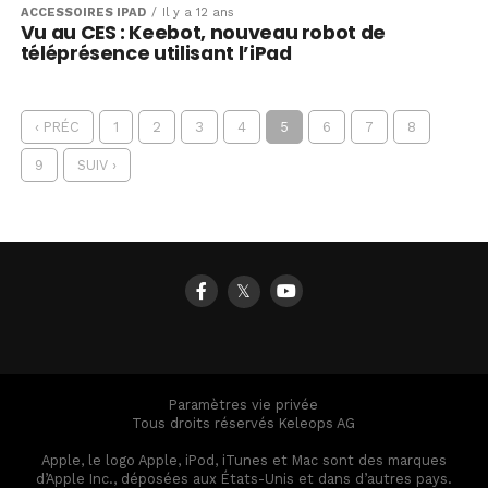
ACCESSOIRES IPAD
Il y a 12 ans
Vu au CES : Keebot, nouveau robot de
téléprésence utilisant l’iPad
‹ PRÉC
1
2
3
4
5
6
7
8
9
SUIV ›
𝕏
Paramètres vie privée
Tous droits réservés Keleops AG
Apple, le logo Apple, iPod, iTunes et Mac sont des marques
d’Apple Inc., déposées aux États-Unis et dans d’autres pays.