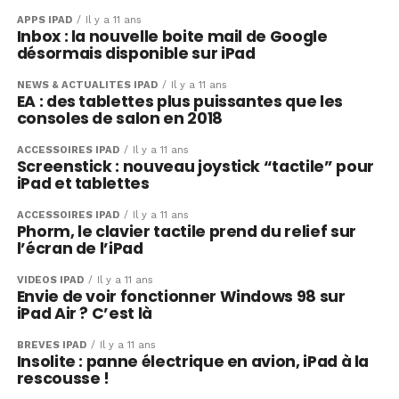
APPS IPAD
Il y a 11 ans
Inbox : la nouvelle boite mail de Google
désormais disponible sur iPad
NEWS & ACTUALITÉS IPAD
Il y a 11 ans
EA : des tablettes plus puissantes que les
consoles de salon en 2018
ACCESSOIRES IPAD
Il y a 11 ans
Screenstick : nouveau joystick “tactile” pour
iPad et tablettes
ACCESSOIRES IPAD
Il y a 11 ans
Phorm, le clavier tactile prend du relief sur
l’écran de l’iPad
VIDÉOS IPAD
Il y a 11 ans
Envie de voir fonctionner Windows 98 sur
iPad Air ? C’est là
BRÈVES IPAD
Il y a 11 ans
Insolite : panne électrique en avion, iPad à la
rescousse !