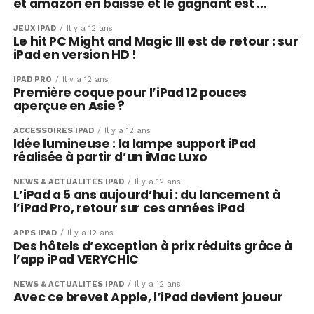
et amazon en baisse et le gagnant est …
JEUX IPAD
Il y a 12 ans
Le hit PC Might and Magic III est de retour : sur
iPad en version HD !
IPAD PRO
Il y a 12 ans
Première coque pour l’iPad 12 pouces
aperçue en Asie ?
ACCESSOIRES IPAD
Il y a 12 ans
Idée lumineuse : la lampe support iPad
réalisée à partir d’un iMac Luxo
NEWS & ACTUALITÉS IPAD
Il y a 12 ans
L’iPad a 5 ans aujourd’hui : du lancement à
l’iPad Pro, retour sur ces années iPad
APPS IPAD
Il y a 12 ans
Des hôtels d’exception à prix réduits grâce à
l’app iPad VERYCHIC
NEWS & ACTUALITÉS IPAD
Il y a 12 ans
Avec ce brevet Apple, l’iPad devient joueur