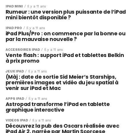
IPAD MINI
Il y a 11 ans
Rumeur : une version plus puissante de l’iPad
mini bientôt disponible ?
IPAD PRO
Il y a 11 ans
iPad Plus/Pro : on commence par la bonne ou
par la mauvaise nouvelle ?
ACCESSOIRES IPAD
Il y a 11 ans
Vente flash : support iPad et tablettes Belkin
à prix promo
JEUX IPAD
Il y a 11 ans
(Màj : date de sortie Sid Meier’s Starships,
premières images et vidéo du jeu spatial à
venir sur iPad et Mac
APPS IPAD
Il y a 11 ans
Astropad transforme l’iPad en tablette
graphique interactive
VIDÉOS IPAD
Il y a 11 ans
Découvrez la pub des Oscars réalisée avec
iPad Air 2, narrée par Martin Scorcese