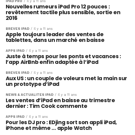
IPAD PRO
Il y a 11 ans
Nouvelles rumeurs iPad Pro 12 pouces :
revêtement tactile plus sensible, sortie en
2016
BRÈVES IPAD
Il y a 11 ans
Apple toujours leader des ventes de
tablettes, dans un marché en baisse
APPS IPAD
Il y a 11 ans
Juste à temps pour les ponts et vacances :
l’app AirBnb enfin adaptée à l’iPad
BRÈVES IPAD
Il y a 11 ans
Aux US : un couple de voleurs met la main sur
un prototype d’iPad
NEWS & ACTUALITÉS IPAD
Il y a 11 ans
Les ventes d’iPad en baisse au trimestre
dernier : Tim Cook commente
APPS IPAD
Il y a 11 ans
Pour les DJ pro : EDjing sort son appli iPad,
iPhone et même … apple Watch