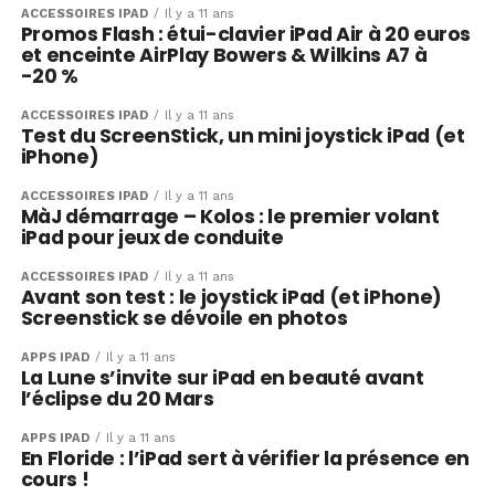
ACCESSOIRES IPAD
Il y a 11 ans
Promos Flash : étui-clavier iPad Air à 20 euros
et enceinte AirPlay Bowers & Wilkins A7 à
-20 %
ACCESSOIRES IPAD
Il y a 11 ans
Test du ScreenStick, un mini joystick iPad (et
iPhone)
ACCESSOIRES IPAD
Il y a 11 ans
MàJ démarrage – Kolos : le premier volant
iPad pour jeux de conduite
ACCESSOIRES IPAD
Il y a 11 ans
Avant son test : le joystick iPad (et iPhone)
Screenstick se dévoile en photos
APPS IPAD
Il y a 11 ans
La Lune s’invite sur iPad en beauté avant
l’éclipse du 20 Mars
APPS IPAD
Il y a 11 ans
En Floride : l’iPad sert à vérifier la présence en
cours !