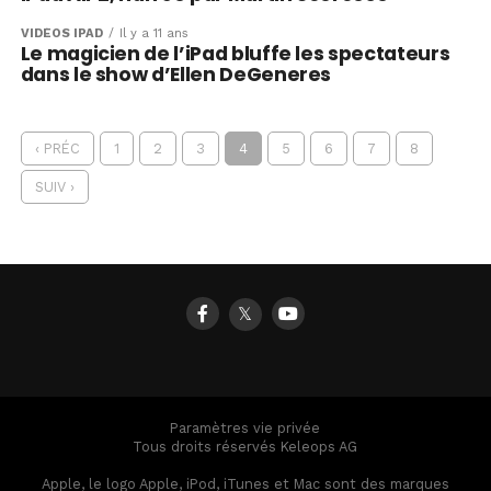
VIDÉOS IPAD
Il y a 11 ans
Le magicien de l’iPad bluffe les spectateurs
dans le show d’Ellen DeGeneres
‹ PRÉC
1
2
3
4
5
6
7
8
SUIV ›
𝕏
Paramètres vie privée
Tous droits réservés Keleops AG
Apple, le logo Apple, iPod, iTunes et Mac sont des marques