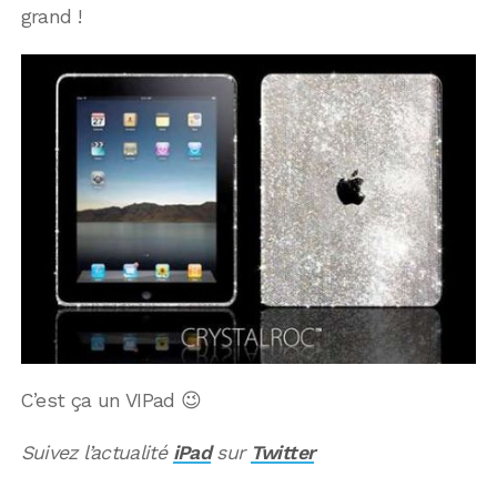
grand !
C’est ça un VIPad 😉
Suivez l’actualité
iPad
sur
Twitter