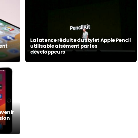
La latence réduite du stylet Apple Pencil
ment
utilisable aisément par les
développeurs
evenir
sion