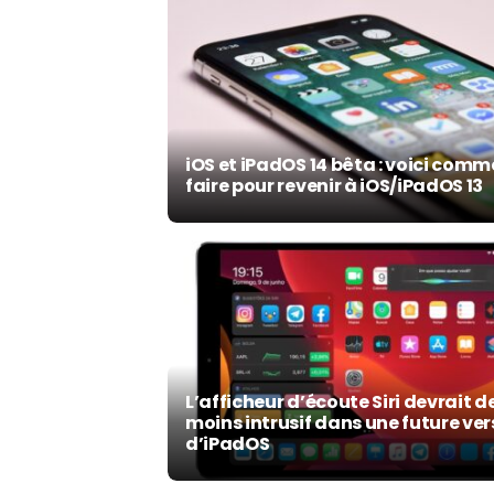
iOS et iPadOS 14 bêta : voici com
faire pour revenir à iOS/iPadOS 13
L’afficheur d’écoute Siri devrait d
moins intrusif dans une future ver
d’iPadOS