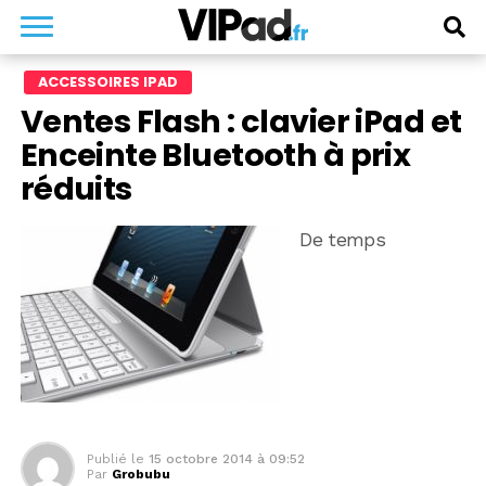
ACCESSOIRES IPAD
Ventes Flash : clavier iPad et
Enceinte Bluetooth à prix
réduits
De temps
Publié le
15 octobre 2014 à 09:52
Par
Grobubu