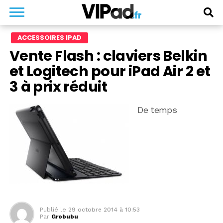
ACCESSOIRES IPAD
Vente Flash : claviers Belkin
et Logitech pour iPad Air 2 et
3 à prix réduit
De temps
Publié le
29 octobre 2014 à 10:53
Par
Grobubu