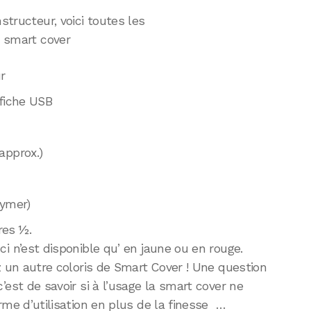
structeur, voici toutes les
r smart cover
r
 fiche USB
approx.)
lymer)
res ½.
i n’est disponible qu’ en jaune ou en rouge.
z un autre coloris de Smart Cover ! Une question
’est de savoir si à l’usage la smart cover ne
rme d’utilisation en plus de la finesse …