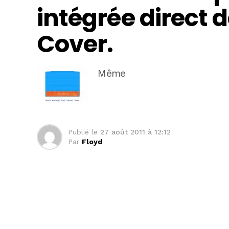
intégrée direct 
Cover.
Même
Publié le
27 août 2011 à 12:12
Par
Floyd