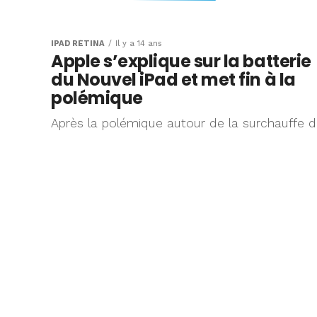
Pourquoi certai
ordinateurs refu
IPAD RÉTINA
Il y a 14 ans
Apple s’explique sur la batterie
recharger l’iPad
du Nouvel iPad et met fin à la
polémique
Lorsque l'on est
Après la polémique autour de la surchauffe 