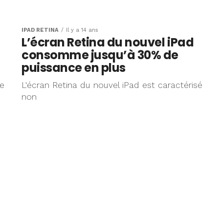
ns
sent de
IPAD RÉTINA
Il y a 14 ans
L’écran Retina du nouvel iPad
consomme jusqu’à 30% de
puissance en plus
de
L'écran Retina du nouvel iPad est caractérisé
non