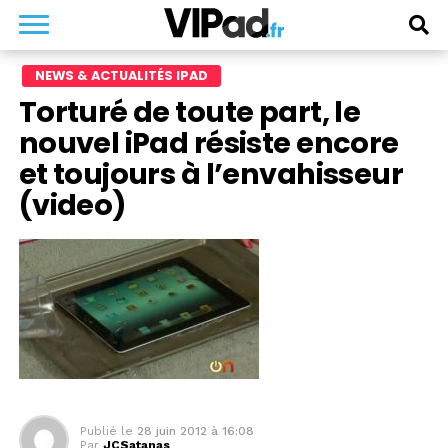
NEWS & ACTUALITÉS IPAD
Torturé de toute part, le
nouvel iPad résiste encore
et toujours à l’envahisseur
(video)
Publié le
28 juin 2012 à 16:08
Par
JCSatanas