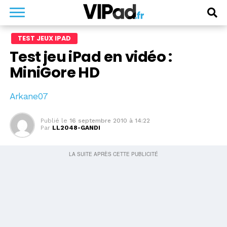
TEST JEUX IPAD
Test jeu iPad en vidéo :
MiniGore HD
Arkane07
Publié le
16 septembre 2010 à 14:22
Par
LL2048-GANDI