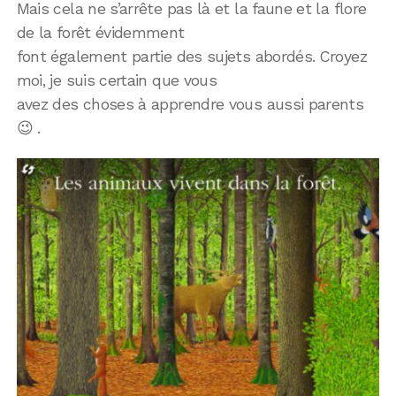
Mais cela ne s’arrête pas là et la faune et la flore
de la forêt évidemment
font également partie des sujets abordés. Croyez
moi, je suis certain que vous
avez des choses à apprendre vous aussi parents
😉 .