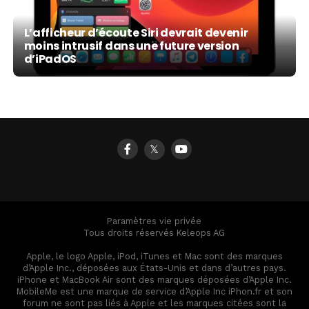
L’afficheur d’écoute Siri devrait devenir
moins intrusif dans une future version
d’iPadOS
𝕏
Paramètres vie privée
Tous droits réservés Keleops AG
Apple, le logo Apple, iPod, iTunes et Mac sont des marques
d’Apple Inc., déposées aux États-Unis et dans d’autres pays.
iPhone et MacBook Air sont des marques déposées d’Apple Inc.
MobileMe est une marque de service d’Apple Inc iPhon.fr et son
forum ne sont pas liés à Apple et les marques citées sont la