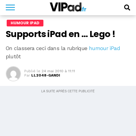
HUMOUR IPAD
Supports iPad en … Lego !
On classera ceci dans la rubrique
humour iPad
plutôt
Publié le
24 mai 2010 à 11:11
Par
LL2048-GANDI