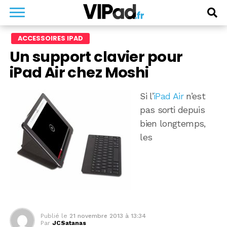
ACCESSOIRES IPAD
Un support clavier pour
iPad Air chez Moshi
Si l’
iPad Air
n’est
pas sorti depuis
bien longtemps,
les
Publié le
21 novembre 2013 à 13:34
Par
JCSatanas