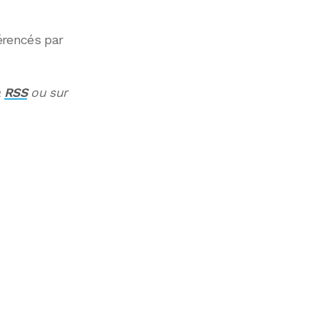
érencés par
a
RSS
ou sur