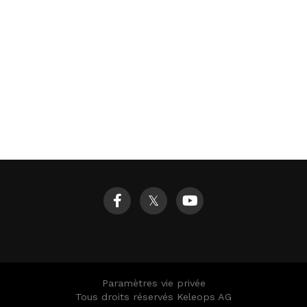
𝕏
Paramètres vie privée
Tous droits réservés Keleops AG