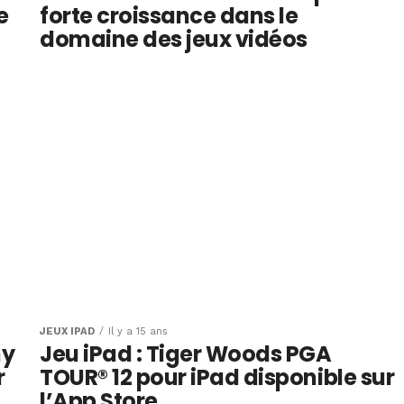
e
forte croissance dans le
domaine des jeux vidéos
JEUX IPAD
Il y a 15 ans
ny
Jeu iPad : Tiger Woods PGA
r
TOUR® 12 pour iPad disponible sur
l’App Store