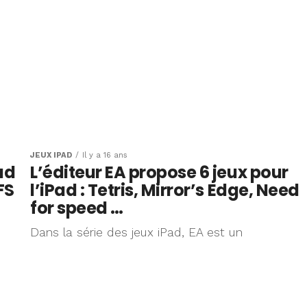
JEUX IPAD
Il y a 16 ans
ad
L’éditeur EA propose 6 jeux pour
FS
l’iPad : Tetris, Mirror’s Edge, Need
for speed …
Dans la série des jeux iPad, EA est un