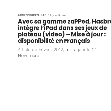
Scrabble et UNO
classiques se la
ACCESSOIRES IPAD
Il y a 14 ans
Avec sa gamme zaPPed, Hasbr
freemium sur iPa
intègre l’iPad dans ses jeux de
iPhone)
plateau (video) – Mise à jour :
disponibilité en Français
Le beau temps et la chaleur tardent
Article de Février 2012, mis à jour le 24
Novembre