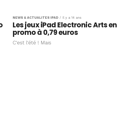
, deux
 jouent
NEWS & ACTUALITÉS IPAD
Il y a 14 ans
o
Les jeux iPad Electronic Arts en
d (et
promo à 0,79 euros
C'est l'été ! Mais