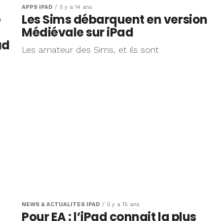
APPS IPAD
Il y a 14 ans
e
Les Sims débarquent en version
Médiévale sur iPad
ad
Les amateur des Sims, et ils sont
NEWS & ACTUALITÉS IPAD
Il y a 15 ans
Pour EA : l’iPad connait la plus