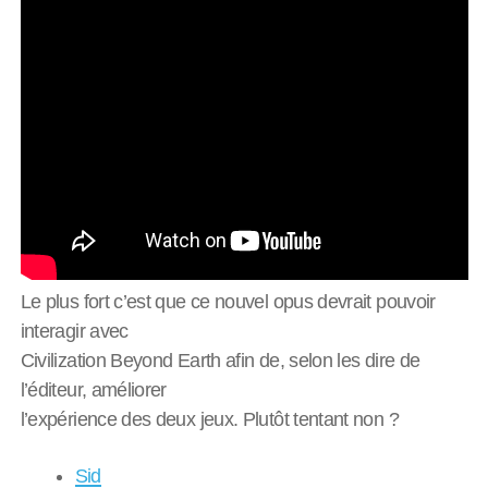
Le plus fort c’est que ce nouvel opus devrait pouvoir
interagir avec
Civilization Beyond Earth afin de, selon les dire de
l’éditeur, améliorer
l’expérience des deux jeux. Plutôt tentant non ?
Sid