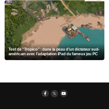
Tropico : gérez votre propre paradis tropical,
Test de “Tropico” : dans la peau d’un dictateur sud-
Venu du PC et adapté à l’iPad, voici Project
maintenant disponible sur iPad, avant une version
américain avec l’adaptation iPad du fameux jeu PC
Highrise, jeu de gestion d’immeuble dans la pure
iPhone (vidéos)
tradition du genre
𝕏