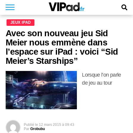
JEUX IPAD
Avec son nouveau jeu Sid
Meier nous emmène dans
l’espace sur iPad : voici “Sid
Meier’s Starships”
Lorsque l’on parle
de jeu au tour
Publié le
12 mars 2015 à 09:43
Par
Grobubu