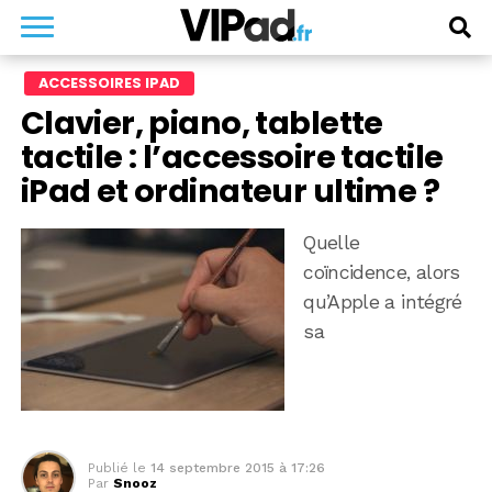
ACCESSOIRES IPAD
Clavier, piano, tablette
tactile : l’accessoire tactile
iPad et ordinateur ultime ?
Quelle
coïncidence, alors
qu’Apple a intégré
sa
Publié le
14 septembre 2015 à 17:26
Par
Snooz