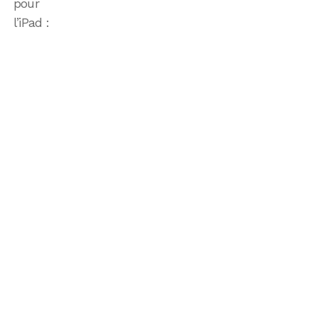
pour
l’iPad :