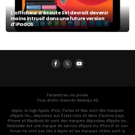
L’afficheur d’écoute Siri devrait devenir
moins intrusif dans une future version
d’iPadOS
𝕏
Paramètres vie privée
Tous droits réservés Keleops AG
Apple, le logo Apple, iPod, iTunes et Mac sont des marques
d’Apple Inc., déposées aux États-Unis et dans d’autres pays.
iPhone et MacBook Air sont des marques déposées d’Apple Inc.
MobileMe est une marque de service d’Apple Inc iPhon.fr et son
forum ne sont pas liés à Apple et les marques citées sont la