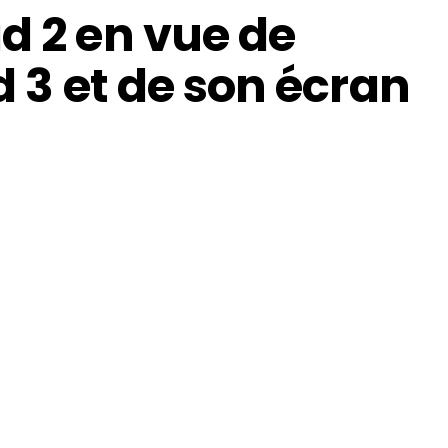
d 2 en vue de
ad 3 et de son écran
n