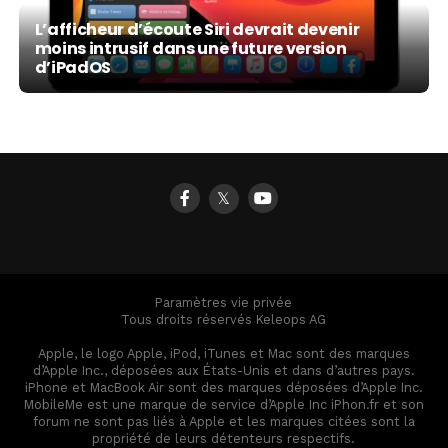
L’afficheur d’écoute Siri devrait devenir
moins intrusif dans une future version
d’iPadOS
𝕏
Paramètres vie privée
Tous droits réservés Keleops AG
Apple, le logo Apple, iPod, iTunes et Mac sont des marques
d’Apple Inc., déposées aux États-Unis et dans d’autres pays.
iPhone et MacBook Air sont des marques déposées d’Apple Inc.
MobileMe est une marque de service d’Apple Inc iPhon.fr et son
forum ne sont pas liés à Apple et les marques citées sont la
propriété de leurs détenteurs respectifs.