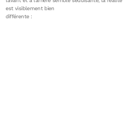
l’avant et à l’arrière semble séduisante, la réalité
est visiblement bien
différente :