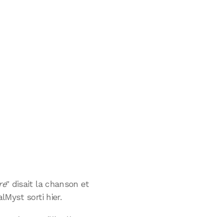
re
" disait la chanson et
lMyst sorti hier.