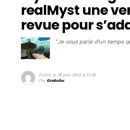
realMyst une ve
revue pour s’ada
"
Je vous parle d’un temps q
Publié le
15 juin 2012 à 11:36
Par
Grobubu