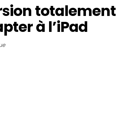
rsion totalement
pter à l’iPad
ue