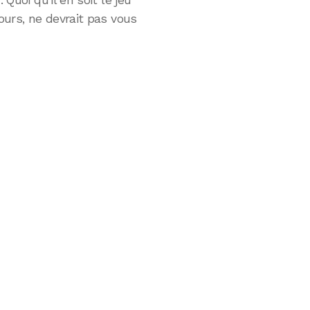
 Quoi qu’il en soit le jeu
tours, ne devrait pas vous