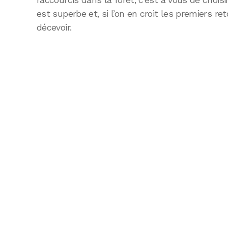
raccourcis dans la foret, c’est à vous de choisir.
est superbe et, si l’on en croit les premiers re
décevoir.