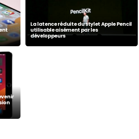
La latence réduite du stylet Apple Pencil
ment
utilisable aisément par les
développeurs
evenir
sion