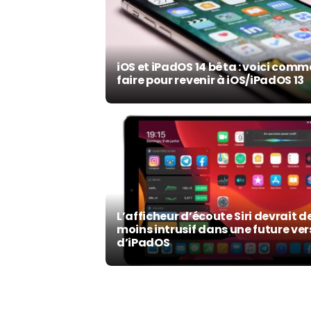
iOS et iPadOS 14 bêta : voici com
faire pour revenir à iOS/iPadOS 13
L’afficheur d’écoute Siri devrait d
moins intrusif dans une future ver
d’iPadOS