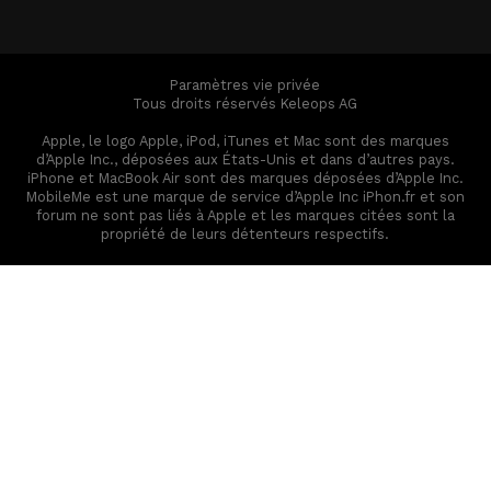
Paramètres vie privée
Tous droits réservés Keleops AG
Apple, le logo Apple, iPod, iTunes et Mac sont des marques
d’Apple Inc., déposées aux États-Unis et dans d’autres pays.
iPhone et MacBook Air sont des marques déposées d’Apple Inc.
MobileMe est une marque de service d’Apple Inc iPhon.fr et son
forum ne sont pas liés à Apple et les marques citées sont la
propriété de leurs détenteurs respectifs.