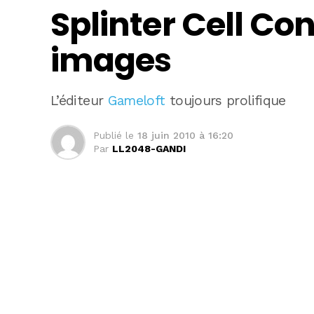
Splinter Cell Co
images
L’éditeur
Gameloft
toujours prolifique
Publié le
18 juin 2010 à 16:20
Par
LL2048-GANDI