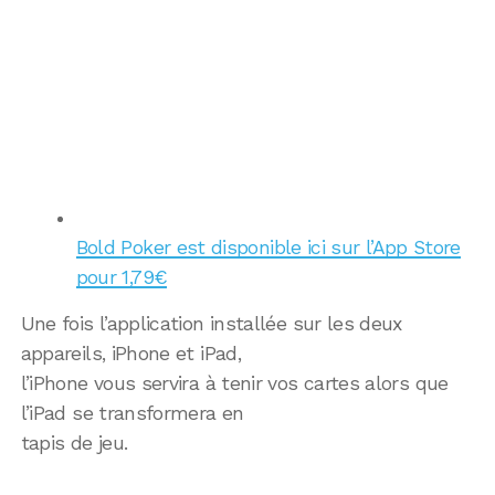
Bold Poker est disponible ici sur l’App Store
pour 1,79€
Une fois l’application installée sur les deux
appareils, iPhone et iPad,
l’iPhone vous servira à tenir vos cartes alors que
l’iPad se transformera en
tapis de jeu.