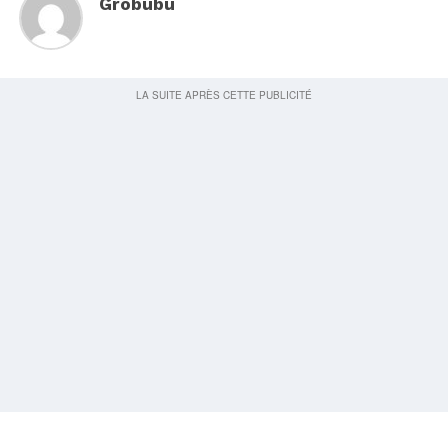
Grobubu