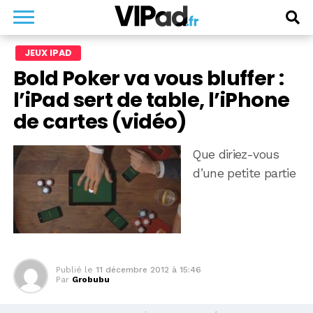
JEUX IPAD
Bold Poker va vous bluffer :
l’iPad sert de table, l’iPhone
de cartes (vidéo)
Que diriez-vous
d’une petite partie
Publié le
11 décembre 2012 à 15:46
Par
Grobubu