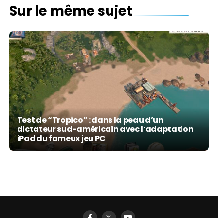
Sur le même sujet
Test de “Tropico” : dans la peau d’un
Tropico : gérez votre propre paradis tropical,
dictateur sud-américain avec l’adaptation
Venu du PC et adapté à l’iPad, voici Project
maintenant disponible sur iPad, avant une
iPad du fameux jeu PC
Highrise, jeu de gestion d’immeuble dans la
version iPhone (vidéos)
pure tradition du genre
𝕏