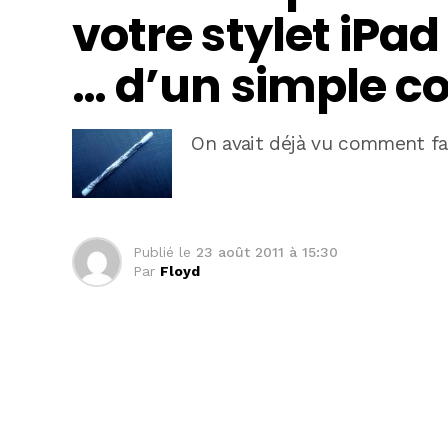
votre stylet iPad
… d’un simple co
On avait déjà vu comment fa
Publié le
23 août 2011 à 15:30
Par
Floyd