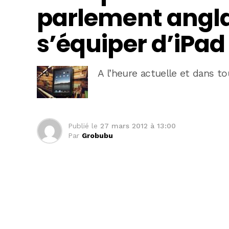
parlement angla
s’équiper d’iPad
A l’heure actuelle et dans to
Publié le
27 mars 2012 à 13:00
Par
Grobubu