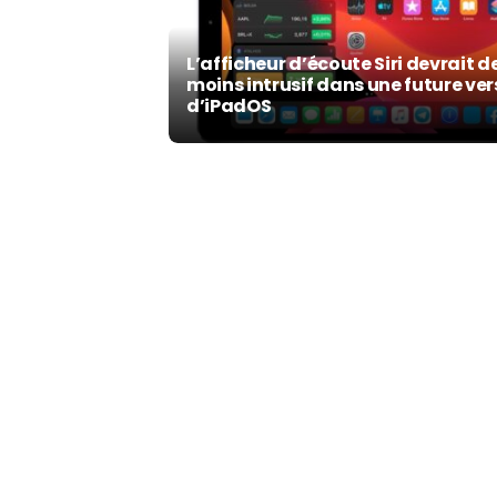
L’afficheur d’écoute Siri devrait d
moins intrusif dans une future ver
d’iPadOS