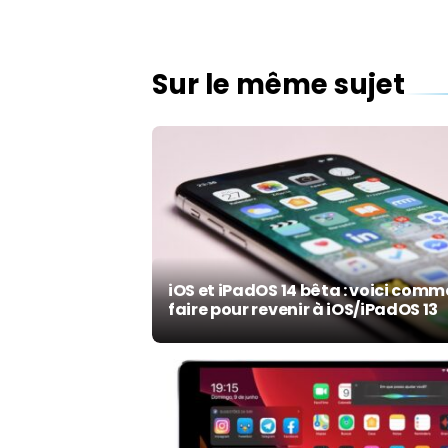
Sur le même sujet
iOS et iPadOS 14 bêta : voici com
faire pour revenir à iOS/iPadOS 13