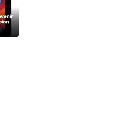
evenir
sion