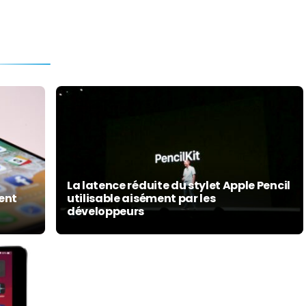
La latence réduite du stylet Apple Pencil
ment
utilisable aisément par les
développeurs