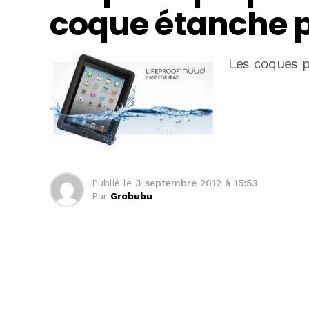
coque étanche p
Les coques p
Publié le
3 septembre 2012 à 15:53
Par
Grobubu