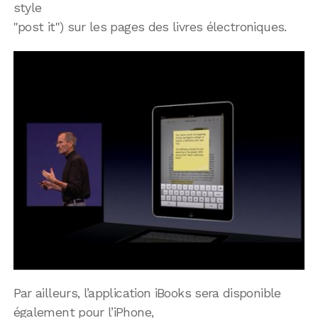
style
"post it") sur les pages des livres électroniques.
Par ailleurs, l’application iBooks sera disponible
également pour l’iPhone,