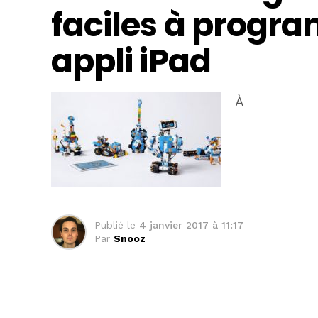
faciles à progr
appli iPad
À
Publié le
4 janvier 2017 à 11:17
Par
Snooz