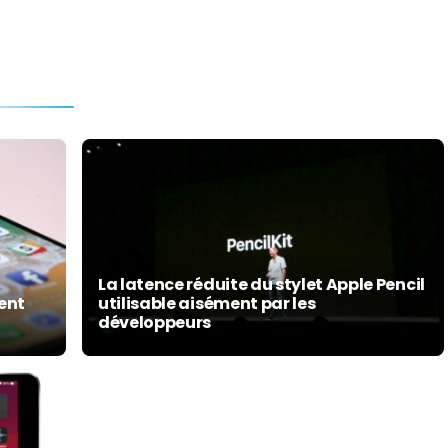
La latence réduite du stylet Apple Pencil
ment
utilisable aisément par les
développeurs