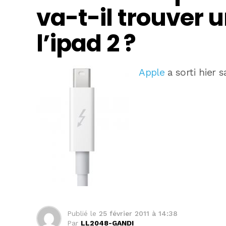
va-t-il trouver 
l’ipad 2 ?
Apple
a sorti hier s
Publié le
25 février 2011 à 14:38
Par
LL2048-GANDI